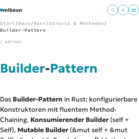
mibeon
Start
/
Docs
/
Rust
/
Structs & Methoden
/
Builder-Pattern
/ ARTIKEL
/
NAVIGATION
Builder
-
Pattern
Start
01
MB
02
Projekte
03
Leistungen
04
Das
Builder-Pattern
in Rust: konfigurierbare
Docs
05
Tools
Konstruktoren mit fluentem Method-
06
Welten
07
Chaining.
Konsumierender Builder
(self +
Self),
Mutable Builder
(&mut self + &mut