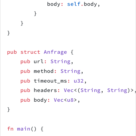
            body
:
 self
.
body,
        }
    }
}
pub
 struct
 Anfrage
 {
    pub
 url
:
 String
,
    pub
 method
:
 String
,
    pub
 timeout_ms
:
 u32
,
    pub
 headers
:
 Vec
<(
String
, 
String
)>
    pub
 body
:
 Vec
<
u8
>,
}
fn
 main
() {