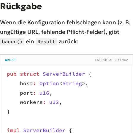
Rückgabe
Wenn die Konfiguration fehlschlagen kann (z. B.
ungültige URL, fehlende Pflicht-Felder), gibt
ein
zurück:
bauen()
Result
RUST
Fallible Builder
pub
 struct
 ServerBuilder
 {
    host
:
 Option
<
String
>,
    port
:
 u16
,
    workers
:
 u32
,
}
impl
 ServerBuilder
 {