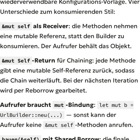
wiederverwendbare Konfigurations-Vorlage. Vier
Unterschiede zum konsumierenden Stil:
als Receiver
: die Methoden nehmen
&mut self
eine mutable Referenz, statt den Builder zu
konsumieren. Der Aufrufer behält das Objekt.
-Return
für Chaining: jede Methode
&mut Self
gibt eine mutable Self-Referenz zurück, sodass
die Chain weiterläuft. Bei der nächsten Iteration
wird per Reborrow gearbeitet.
Aufrufer braucht
-Bindung
:
mut
let mut b =
— sonst kann der
UrlBuilder::neu(...)
Aufrufer keine
-Methoden anrufen.
&mut self
mit Shared Borrow
: die finale
bauen(&self)