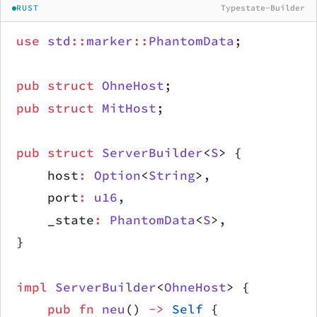
RUST
Typestate-Builder
use
 std
::
marker
::
PhantomData
;
pub
 struct
 OhneHost
;
pub
 struct
 MitHost
;
pub
 struct
 ServerBuilder
<
S
> {
    host
:
 Option
<
String
>,
    port
:
 u16
,
    _state
:
 PhantomData
<
S
>,
}
impl
 ServerBuilder
<
OhneHost
> {
    pub
 fn
 neu
() 
->
 Self
 {