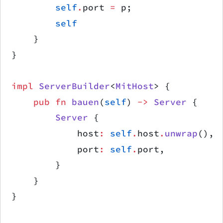
        self
.
port 
=
 p;
        self
    }
}
impl
 ServerBuilder
<
MitHost
> {
    pub
 fn
 bauen
(
self
) 
->
 Server
 {
        Server
 {
            host
:
 self
.
host
.
unwrap
(), 
            port
:
 self
.
port,
        }
    }
}