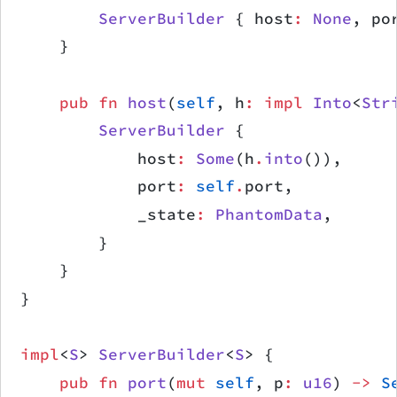
        ServerBuilder
 { host
:
 None
, po
    }
    pub
 fn
 host
(
self
, h
:
 impl
 Into
<
Str
        ServerBuilder
 {
            host
:
 Some
(h
.
into
()),
            port
:
 self
.
port,
            _state
:
 PhantomData
,
        }
    }
}
impl
<
S
> 
ServerBuilder
<
S
> {
    pub
 fn
 port
(
mut
 self
, p
:
 u16
) 
->
 S