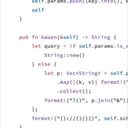
        self
.
params
.
push
((key
.
into
(), 
        self
    }
    pub
 fn
 bauen
(
&
self
) 
->
 String
 {
        let
 query 
=
 if
 self
.
params
.
is_
            String
::
new
()
        } 
else
 {
            let
 p
:
 Vec
<
String
> 
=
 self
.
                .
map
(
|
(k, v)
|
 format!
(
                .
collect
();
            format!
(
"?{}"
, p
.
join
(
"&"
)
        };
        format!
(
"{}://{}{}{}"
, 
self
.
sc
    }