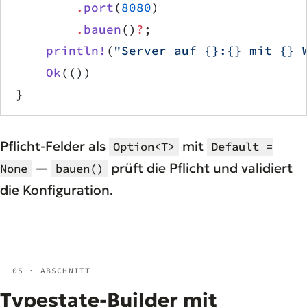
        .
port
(
8080
)
        .
bauen
()
?
;
    println!
(
"Server auf {}:{} mit {} 
    Ok
(())
}
Pflicht-Felder als
mit
Option<T>
Default =
—
prüft die Pflicht und validiert
None
bauen()
die Konfiguration.
05 · ABSCHNITT
Typestate-Builder mit