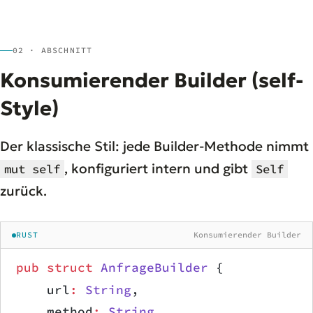
02 · ABSCHNITT
Konsumierender Builder (self-
Style)
Der klassische Stil: jede Builder-Methode nimmt
, konfiguriert intern und gibt
mut self
Self
zurück.
RUST
Konsumierender Builder
pub
 struct
 AnfrageBuilder
 {
    url
:
 String
,
    method
:
 String
,