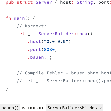
pub
 struct
 Server
 { host
:
 String
, port
fn
 main
() {
    // Korrekt:
    let
 _ 
=
 ServerBuilder
::
neu
()
        .
host
(
"0.0.0.0"
)
        .
port
(
8080
)
        .
bauen
();
    // Compile-Fehler — bauen ohne hos
    // let _ = ServerBuilder::neu().po
}
ist nur am
bauen()
ServerBuilder<MitHost>