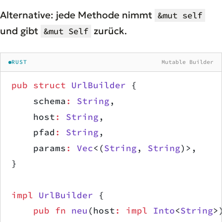
Alternative: jede Methode nimmt
&mut self
und gibt
zurück.
&mut Self
RUST
Mutable Builder
pub
 struct
 UrlBuilder
 {
    schema
:
 String
,
    host
:
 String
,
    pfad
:
 String
,
    params
:
 Vec
<(
String
, 
String
)>,
}
impl
 UrlBuilder
 {
    pub
 fn
 neu
(host
:
 impl
 Into
<
String
>