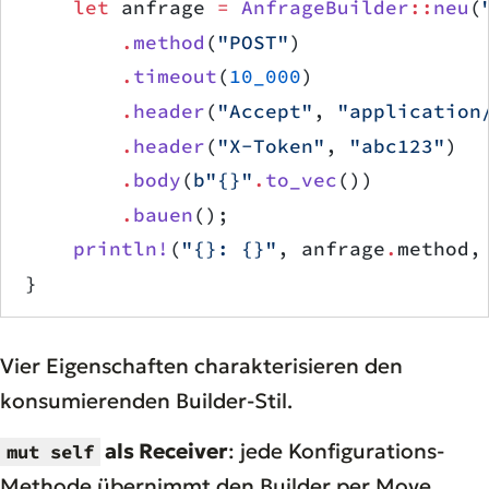
    let
 anfrage 
=
 AnfrageBuilder
::
neu
(
        .
method
(
"POST"
)
        .
timeout
(
10_000
)
        .
header
(
"Accept"
, 
"application
        .
header
(
"X-Token"
, 
"abc123"
)
        .
body
(
b"{}"
.
to_vec
())
        .
bauen
();
    println!
(
"{}: {}"
, anfrage
.
method,
}
Vier Eigenschaften charakterisieren den
konsumierenden Builder-Stil.
als Receiver
: jede Konfigurations-
mut self
Methode übernimmt den Builder per Move,