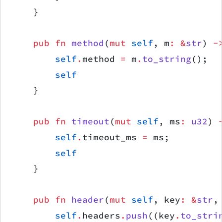
    }
    pub
 fn
 method
(
mut
 self
, m
:
 &
str
) 
-
        self
.
method 
=
 m
.
to_string
();
        self
    }
    pub
 fn
 timeout
(
mut
 self
, ms
:
 u32
) 
        self
.
timeout_ms 
=
 ms;
        self
    }
    pub
 fn
 header
(
mut
 self
, key
:
 &
str
,
        self
.
headers
.
push
((key
.
to_stri