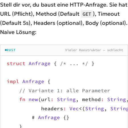
Stell dir vor, du baust eine HTTP-Anfrage. Sie hat
URL (Pflicht), Method (Default
), Timeout
GET
(Default 5s), Headers (optional), Body (optional).
Naive Lösung:
RUST
Vieler Konstruktor — schlecht
struct
 Anfrage
 { 
/* ... */
 }
impl
 Anfrage
 {
    // Variante 1: alle Parameter
    fn
 new
(url
:
 String
, method
:
 String
           headers
:
 Vec
<(
String
, 
Strin
        # 
Anfrage
 {}
    }