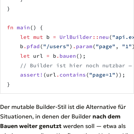
}
fn
 main
() {
    let
 mut
 b 
=
 UrlBuilder
::
neu
(
"api.e
    b
.
pfad
(
"/users"
)
.
param
(
"page"
, 
"1"
    let
 url 
=
 b
.
bauen
();
    // Builder ist hier noch nutzbar —
    assert!
(url
.
contains
(
"page=1"
));
}
Der mutable Builder-Stil ist die Alternative für
Situationen, in denen der Builder
nach dem
Bauen weiter genutzt
werden soll — etwa als