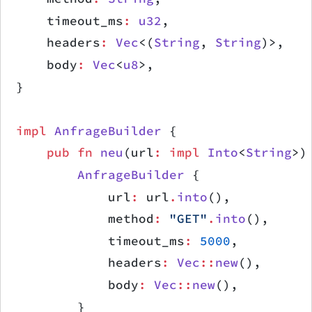
    timeout_ms
:
 u32
,
    headers
:
 Vec
<(
String
, 
String
)>,
    body
:
 Vec
<
u8
>,
}
impl
 AnfrageBuilder
 {
    pub
 fn
 neu
(url
:
 impl
 Into
<
String
>)
        AnfrageBuilder
 {
            url
:
 url
.
into
(),
            method
:
 "GET"
.
into
(),
            timeout_ms
:
 5000
,
            headers
:
 Vec
::
new
(),
            body
:
 Vec
::
new
(),
        }