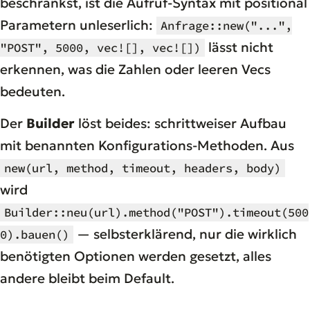
beschränkst, ist die Aufruf-Syntax mit positional
Parametern unleserlich:
Anfrage::new("...",
lässt nicht
"POST", 5000, vec![], vec![])
erkennen, was die Zahlen oder leeren Vecs
bedeuten.
Der
Builder
löst beides: schrittweiser Aufbau
mit benannten Konfigurations-Methoden. Aus
new(url, method, timeout, headers, body)
wird
Builder::neu(url).method("POST").timeout(500
— selbsterklärend, nur die wirklich
0).bauen()
benötigten Optionen werden gesetzt, alles
andere bleibt beim Default.