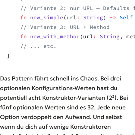
    // Variante 2: nur URL — Defaults 
    fn
 new_simple
(url
:
 String
) 
->
 Self
    // Variante 3: URL + Method
    fn
 new_with_method
(url
:
 String
, me
    // ... etc.
}
Das Pattern führt schnell ins Chaos. Bei drei
optionalen Konfigurations-Werten hast du
potentiell acht Konstruktor-Varianten (2³). Bei
fünf optionalen Werten sind es 32. Jede neue
Option verdoppelt den Aufwand. Und selbst
wenn du dich auf wenige Konstruktoren