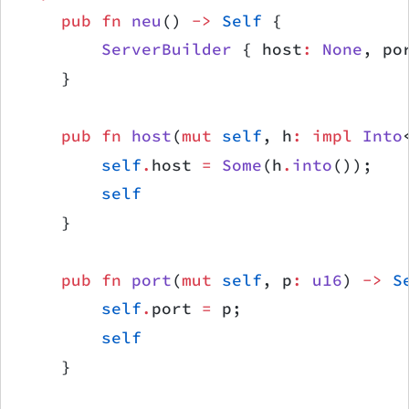
    pub
 fn
 neu
() 
->
 Self
 {
        ServerBuilder
 { host
:
 None
, po
    }
    pub
 fn
 host
(
mut
 self
, h
:
 impl
 Into
        self
.
host 
=
 Some
(h
.
into
());
        self
    }
    pub
 fn
 port
(
mut
 self
, p
:
 u16
) 
->
 S
        self
.
port 
=
 p;
        self
    }