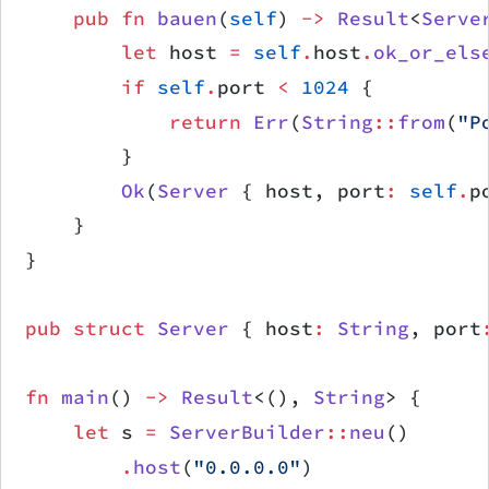
    pub
 fn
 bauen
(
self
) 
->
 Result
<
Serve
        let
 host 
=
 self
.
host
.
ok_or_els
        if
 self
.
port 
<
 1024
 {
            return
 Err
(
String
::
from
(
"P
        }
        Ok
(
Server
 { host, port
:
 self
.
p
    }
}
pub
 struct
 Server
 { host
:
 String
, port
fn
 main
() 
->
 Result
<(), 
String
> {
    let
 s 
=
 ServerBuilder
::
neu
()
        .
host
(
"0.0.0.0"
)