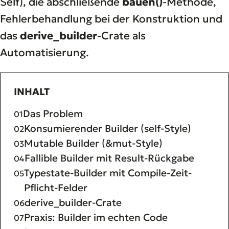
Self), die abschließende
bauen()
-Methode,
Fehlerbehandlung bei der Konstruktion und
das
derive_builder
-Crate als
Automatisierung.
INHALT
Das Problem
Konsumierender Builder (self-Style)
Mutable Builder (&mut-Style)
Fallible Builder mit Result-Rückgabe
Typestate-Builder mit Compile-Zeit-
Pflicht-Felder
derive_builder-Crate
Praxis: Builder im echten Code