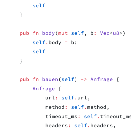
        self
    }
    pub
 fn
 body
(
mut
 self
, b
:
 Vec
<
u8
>) 
        self
.
body 
=
 b;
        self
    }
    pub
 fn
 bauen
(
self
) 
->
 Anfrage
 {
        Anfrage
 {
            url
:
 self
.
url,
            method
:
 self
.
method,
            timeout_ms
:
 self
.
timeout_m
            headers
:
 self
.
headers,