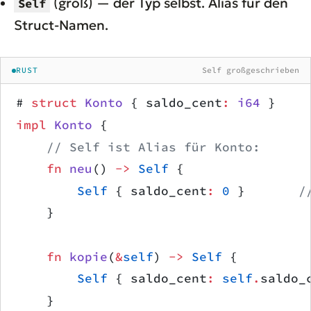
(groß) — der Typ selbst. Alias für den
Self
Struct-Namen.
RUST
Self großgeschrieben
# 
struct
 Konto
 { saldo_cent
:
 i64
 }
impl
 Konto
 {
    // Self ist Alias für Konto:
    fn
 neu
() 
->
 Self
 {
        Self
 { saldo_cent
:
 0
 }       
/
    }
    fn
 kopie
(
&
self
) 
->
 Self
 {
        Self
 { saldo_cent
:
 self
.
saldo_
    }