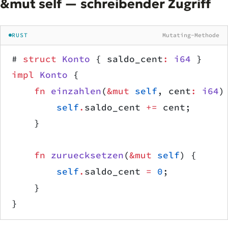
&mut self — schreibender Zugriff
RUST
Mutating-Methode
# 
struct
 Konto
 { saldo_cent
:
 i64
 }
impl
 Konto
 {
    fn
 einzahlen
(
&mut
 self
, cent
:
 i64
)
        self
.
saldo_cent 
+=
 cent;
    }
    fn
 zuruecksetzen
(
&mut
 self
) {
        self
.
saldo_cent 
=
 0
;
    }
}