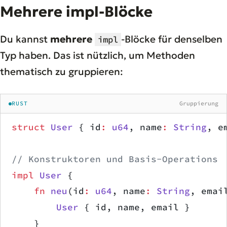
Mehrere impl-Blöcke
Du kannst
mehrere
-Blöcke für denselben
impl
Typ haben. Das ist nützlich, um Methoden
thematisch zu gruppieren:
RUST
Gruppierung
struct
 User
 { id
:
 u64
, name
:
 String
, e
// Konstruktoren und Basis-Operations
impl
 User
 {
    fn
 neu
(id
:
 u64
, name
:
 String
, emai
        User
 { id, name, email }
    }