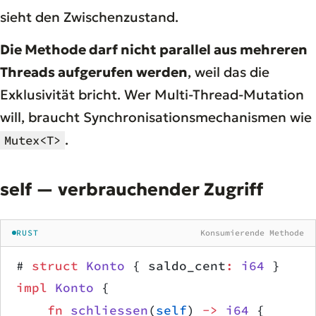
sieht den Zwischenzustand.
Die Methode darf nicht parallel aus mehreren
Threads aufgerufen werden
, weil das die
Exklusivität bricht. Wer Multi-Thread-Mutation
will, braucht Synchronisationsmechanismen wie
.
Mutex<T>
self — verbrauchender Zugriff
RUST
Konsumierende Methode
# 
struct
 Konto
 { saldo_cent
:
 i64
 }
impl
 Konto
 {
    fn
 schliessen
(
self
) 
->
 i64
 {