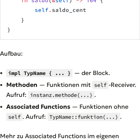
    fn
 saldo
(
&
self
) 
->
 i64
 {
        self
.
saldo_cent
    }
}
Aufbau:
— der Block.
impl TypName { ... }
Methoden
— Funktionen mit
-Receiver.
self
Aufruf:
.
instanz.methode(...)
Associated Functions
— Funktionen ohne
. Aufruf:
.
self
TypName::funktion(...)
Mehr zu Associated Functions im eigenen