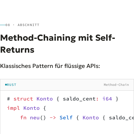
08 · ABSCHNITT
Method-Chaining mit Self-
Returns
Klassisches Pattern für flüssige APIs:
RUST
Method-Chain
# 
struct
 Konto
 { saldo_cent
:
 i64
 }
impl
 Konto
 {
    fn
 neu
() 
->
 Self
 { 
Konto
 { saldo_c