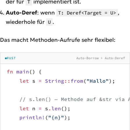
der für
implementiert ist.
T
Auto-Deref
: wenn
,
T: Deref<Target = U>
wiederhole für
.
U
Das macht Methoden-Aufrufe sehr flexibel:
RUST
Auto-Borrow + Auto-Deref
fn
 main
() {
    let
 s 
=
 String
::
from
(
"Hallo"
);
    // s.len() — Methode auf &str via 
    let
 n 
=
 s
.
len
();
    println!
(
"{n}"
);