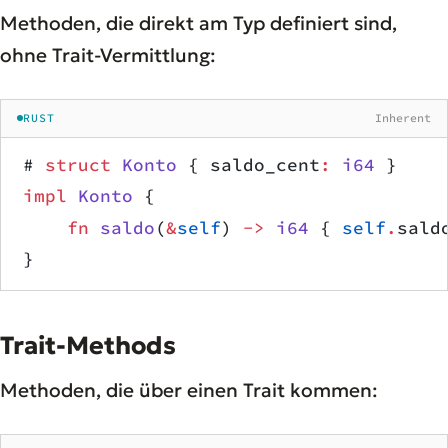
Methoden, die direkt am Typ definiert sind,
ohne Trait-Vermittlung:
RUST
Inherent
# 
struct
 Konto
 { saldo_cent
:
 i64
 }
impl
 Konto
 {
    fn
 saldo
(
&
self
) 
->
 i64
 { 
self
.
sald
}
Trait-Methods
Methoden, die über einen Trait kommen: