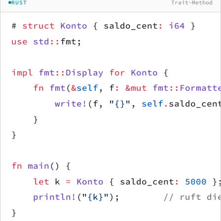
RUST
Trait-Method
# 
struct
 Konto
 { saldo_cent
:
 i64
 }
use
 std
::
fmt;
impl
 fmt
::
Display
 for
 Konto
 {
    fn
 fmt
(
&
self
, f
:
 &mut
 fmt
::
Formatt
        write!
(f, 
"{}"
, 
self
.
saldo_cen
    }
}
fn
 main
() {
    let
 k 
=
 Konto
 { saldo_cent
:
 5000
 }
    println!
(
"{k}"
);        
// ruft di
}