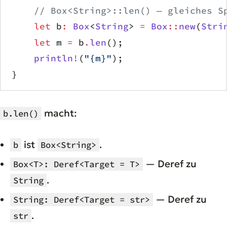
    // Box<String>::len() — gleiches S
    let
 b
:
 Box
<
String
> 
=
 Box
::
new
(
Stri
    let
 m 
=
 b
.
len
();
    println!
(
"{m}"
);
}
macht:
b.len()
ist
.
b
Box<String>
— Deref zu
Box<T>: Deref<Target = T>
.
String
— Deref zu
String: Deref<Target = str>
.
str