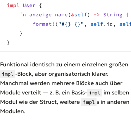
impl
 User
 {
    fn
 anzeige_name
(
&
self
) 
->
 String
 {
        format!
(
"#{} {}"
, 
self
.
id, 
sel
    }
}
Funktional identisch zu einem einzelnen großen
-Block, aber organisatorisch klarer.
impl
Manchmal werden mehrere Blöcke auch über
Module verteilt — z. B. ein Basis-
im selben
impl
Modul wie der Struct, weitere
s in anderen
impl
Modulen.