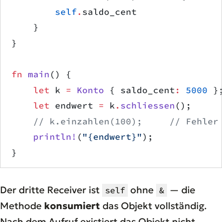
        self
.
saldo_cent
    }
}
fn
 main
() {
    let
 k 
=
 Konto
 { saldo_cent
:
 5000
 }
    let
 endwert 
=
 k
.
schliessen
();
    // k.einzahlen(100);     // Fehler
    println!
(
"{endwert}"
);
}
Der dritte Receiver ist
ohne
— die
self
&
Methode
konsumiert
das Objekt vollständig.
Nach dem Aufruf existiert das Objekt nicht