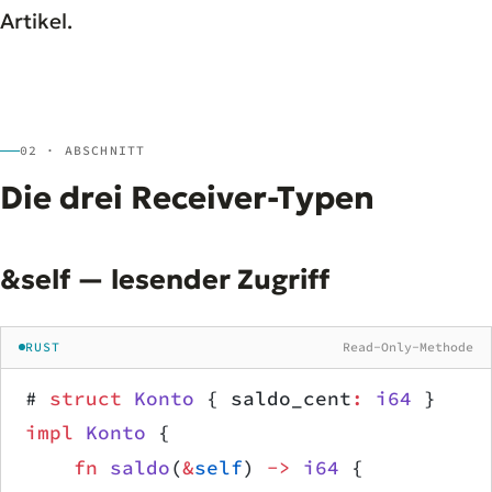
Artikel.
02 · ABSCHNITT
Die drei Receiver-Typen
&self — lesender Zugriff
RUST
Read-Only-Methode
# 
struct
 Konto
 { saldo_cent
:
 i64
 }
impl
 Konto
 {
    fn
 saldo
(
&
self
) 
->
 i64
 {