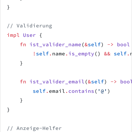
}
// Validierung
impl
 User
 {
    fn
 ist_valider_name
(
&
self
) 
->
 bool
        !
self
.
name
.
is_empty
() 
&&
 self
.
    }
    fn
 ist_valider_email
(
&
self
) 
->
 boo
        self
.
email
.
contains
(
'@'
)
    }
}
// Anzeige-Helfer