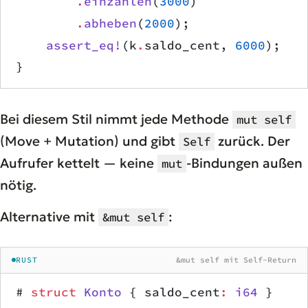
        .
einzahlen
(
3000
)
        .
abheben
(
2000
);
    assert_eq!
(k
.
saldo_cent, 
6000
);
}
Bei diesem Stil nimmt jede Methode
mut self
(Move + Mutation) und gibt
zurück. Der
Self
Aufrufer kettelt — keine
-Bindungen außen
mut
nötig.
Alternative mit
:
&mut self
RUST
&mut self mit Self-Return
# 
struct
 Konto
 { saldo_cent
:
 i64
 }