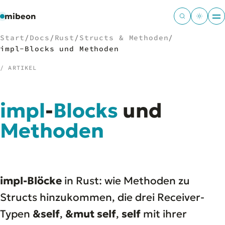
mibeon
Start
/
Docs
/
Rust
/
Structs & Methoden
/
impl-Blocks und Methoden
/ ARTIKEL
/
NAVIGATION
impl
-
Blocks
und
Start
01
MB
Methoden
02
Projekte
03
Leistungen
04
Docs
05
Tools
06
impl-Blöcke
in Rust: wie Methoden zu
Welten
07
Structs hinzukommen, die drei Receiver-
Typen
&self
,
&mut self
,
self
mit ihrer