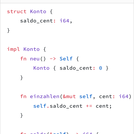
struct
 Konto
 {
    saldo_cent
:
 i64
,
}
impl
 Konto
 {
    fn
 neu
() 
->
 Self
 {
        Konto
 { saldo_cent
:
 0
 }
    }
    fn
 einzahlen
(
&mut
 self
, cent
:
 i64
)
        self
.
saldo_cent 
+=
 cent;
    }